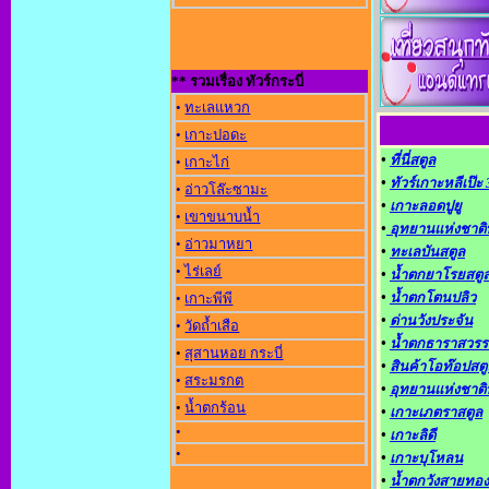
** รวมเรื่อง ทัวร์กระบี่
•
ทะเลแหวก
•
เกาะปอดะ
•
ที่นี่สตูล
•
เกาะไก่
•
ทัวร์เกาะหลีเป๊ะ
•
อ่าวโล๊ะซามะ
•
เกาะลอดปูยู
•
เขาขนาบน้ำ
•
อุทยานแห่งชาติ
•
อ่าวมาหยา
•
ทะเลบันสตูล
•
ไร่เลย์
•
น้ำตกยาโรยสตู
•
น้ำตกโตนปลิว
•
เกาะพีพี
•
ด่านวังประจัน
•
วัดถ้ำเสือ
•
น้ำตกธาราสวรร
•
สุสานหอย กระบี่
•
สินค้าโอท๊อปสตู
•
สระมรกต
•
อุทยานแห่งชาติ
•
น้ำตกร้อน
•
เกาะเภตราสตูล
•
•
เกาะลิดี
•
•
เกาะบุโหลน
•
น้ำตกวังสายทอง