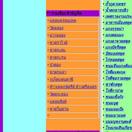
•
ถ้ำภูผาเพชร
•
น้ำตกธารปลิว
** รวมเรื่อง ทัวร์ภูเก็ต
•
เทศกาลงานประ
•
แหลมพรหมเทพ
•
อาหารเมืองสตูล
•
วัดฉลอง
•
แกงกุรุหม่า
•
แกงตอแมะ
•
อ่าวฉลอง
•
แกงอาจาดสตูล
•
หาดราไวย์
•
แกงปัจรีสตูล
•
หาดกะตะ
•
ปัสมอสสตูล
•
หาดกะรน
•
ไก่ทอดสตูล
•
ป่าตอง
•
ขนมจีนแกงส้ม
•
หาดกมลา
•
โรตีมะตะบะ
•
โรตีซอรายสตูล
•
ภูเก็ตแฟนตาซี
•
ชาชักสตูล
•
ท้าวเทพกษัตรีย์ ท้าวศรีสุนทร
•
โรตีกาปาย
•
วัดพระทอง
•
ขนมเข็งกัง
•
แหลมสิงห์
•
ขนมบูตู
•
หาดในหาน
•
ขนมลอเป๊ะ
•
•
ขนมมามอด
•
บนมบูหงาบูดะฮ์
•
โรงแรมสินเกียรต