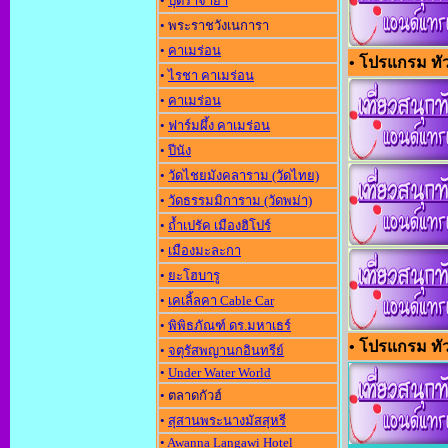
•
ปุตราจาย่า
• พระราชวังเนการา
•
คาเมร่อน
• โปรแกรม ทัวร
•
ไรชา คาเมร่อน
•
คาเมร่อน
•
ฟาร์มผึ้ง คาเมร่อน
•
ปีนัง
•
วัดไชยมังคลาราม (วัดไทย)
•
วัดธรรมมิการาม (วัดพม่า)
•
ถ้ำเปรัค เมืองฮิโปร์
•
เมืองมะละกา
•
ยะโฮบารู
•
เคเลิ้ลคา Cable Car
•
พิพิธภัณฑ์ ดร.มหาเธร์
• โปรแกรม ทัว
•
จตุรัสพญานกอินทรีย์
•
Under Water World
• ตลาดกัวฮ์
•
สุสานพระนางมัสสุหรี
•
Awanna Langawi Hotel