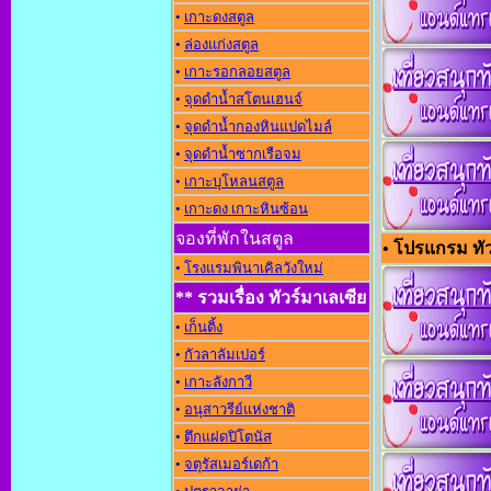
•
เกาะดงสตูล
•
ล่องแก่งสตูล
•
เกาะรอกลอยสตูล
•
จุดดำน้ำสโตนเฮนจ์
•
จุดดำน้ำกองหินแปดไมล์
•
จุดดำน้ำซากเรือจม
•
เกาะบุโหลนสตูล
•
เกาะดง เกาะหินซ้อน
จองที่พักในสตูล
• โปรแกรม ทัวร
•
โรงแรมพินาเคิลวังใหม่
** รวมเรื่อง ทัวร์มาเลเซีย
•
เก็นติ้ง
•
กัวลาลัมเปอร์
•
เกาะลังกาวี
•
อนุสาวรีย์แห่งชาต
•
ตึกแฝดปิโตนัส
•
จตุรัสเมอร์เดก้า