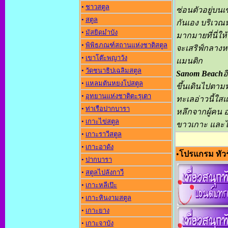
•
ชาวสตูล
ซ่อนตัวอยู่บนเ
•
สตูล
กันเอง บริเวณห
•
มัสยิดมำบัง
มากมายที่นี่ให
•
พิพิธภณฑ์สถานแห่งชาติสตูล
จะเสริฟ์กลาง
•
เขาโต๊ะพญาวัง
แมนติก
•
วัดชนาธิปเฉลิมสตูล
Sanom Beach
อ
•
แหลมตันหยงโปสตูล
ขึ้นเดินไปตามท
•
อุทยานแห่งชาติตะรุเตา
ทะเลอ่าวนี้ใสแ
•
ท่าเรือปากบารา
หลึกจากผู้คน 
•
เกาะไข่สตูล
ขาวเกาะ และไ
•
เกาะราวีสตูล
•
เกาะอาดัง
•
โปรแกรม ทัวร
•
ปากบารา
•
สตูลไปลังกาวี
•
เกาะหลีเป๊ะ
•
เกาะหินงามสตูล
•
เกาะยาง
•
เกาะจาบัง