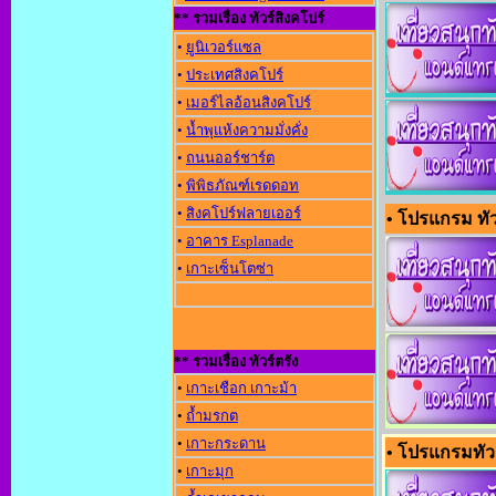
** รวมเรื่อง ทัวร์สิงคโปร์
•
ยูนิเวอร์แซล
•
ประเทศสิงคโปร์
•
เมอร์ไลอ้อนสิงคโปร์
•
น้ำพุแห้งความมั่งคั่ง
•
ถนนออร์ชาร์ต
•
พิพิธภัณฑ์เรดดอท
•
สิงคโปร์ฟลายเออร์
• โปรแกรม ทัวร์
•
อาคาร Esplanade
•
เกาะเซ็นโตซ่า
** รวมเรื่อง ทัวร์ตรัง
•
เกาะเชือก เกาะม้า
•
ถ้ำมรกต
•
เกาะกระดาน
• โปรแกรมทัวร
•
เกาะมุก