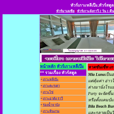
ทัวร์เกาะหลีเป๊ะ,ทัวร์สตูล
ทัวร์มาเลเซีย
l
ทัวร์เกาะลังกาวี 2 วัน 1 คืน
หน้าหลัก
ทัวร์เกาะหลีเป๊ะ
หาดซันเซ็ท เก
** รวมเรื่อง ทัวร์สตูล
Mia Luna
เป็นอ
•
เกาะหลีเป๊ะ
แต่คุ้มค่า อ่าว
•
เกาะตะรุเตา
ต่างมานั่งโรแ
•
เกาะไข่
Party จะจัดขึ้
•
เกาะอาดัง ราว
หรือตั้งแคมป์แ
•
ร่องน้ำจาบัง
Bila Beach Bun
•
เกาะหินงาม
และกลายเป็นวิ