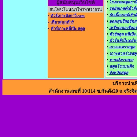
ผู้สนับสนุนเว็บไซต์
•
โรงแรมสตูลธาน
•
รอยัลเกสต์เฮ้าส์
สนใจลงโฆษณาโทรหาเราด่วน
•
บับเบิ้ลเกสต์เฮ้าส์
•
ทัวร์เกาะลังกาวี.com
•
อุดมสุขรีสอร์ทส
•
เที่ยวสนุกทัวร์
•
เหรียญทองรีสอร
•
ทัวร์เกาะหลีเป๊ะ สตูล
•
ทัวร์สตูล หลีเป๊ะ 
•
ทัวร์หลีเป๊ะเดย์ท
•
เกาะเภตราสตูล
•
เกาะสาหร่ายสตู
•
หาดมังกรสตูล
•
สตูลโรแมนติก
•
จังหวัดสตูล
บริการนำเท
สำนักงานเลขที่ 10/114 ซ.กันตัง20 ถ.จริงจิ