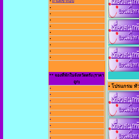
•
ถ้ำเลเขากอบ
•
•
•
•
•
•
•
•
•
** จองที่พักในจังหวัดตรัง (ราคา
ถูก)
• โปรแกรม ทัว
•
•
•
•
•
•
•
•
•