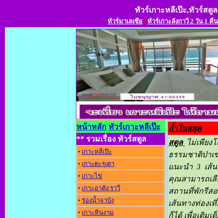
ทัวร์เกาะหลีเป๊ะ,ทัวร์สตูล
ทัวร์มาเลเซีย
l
ทัวร์เกาะลังกาวี 2 วัน 1 คืน
หน้าหลัก
ทัวร์เกาะหลีเป๊ะ
ถ้ำในสตูล
** รวมเรื่อง ทัวร์สตูล
สตูล
ไม่เพียงโ
•
เกาะหลีเป๊ะ
ธรรมชาติป่าเข
•
เกาะตะรุเตา
แนะนำ 3 เส้น
•
เกาะไข่
คุณสามารถเลือก
•
เกาะอาดัง ราว
สถานที่พักรีสอ
•
ร่องน้ำจาบัง
เส้นทางท่องเที
•
เกาะหินงาม
ก็ได้ เพื่อเต