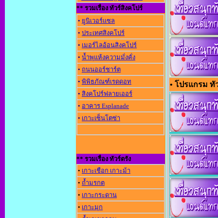
** รวมเรื่อง ทัวร์สิงคโปร์
•
ยูนิเวอร์แซล
•
ประเทศสิงคโปร์
•
เมอร์ไลอ้อนสิงคโปร์
•
น้ำพุแห้งความมั่งคั่ง
•
ถนนออร์ชาร์ต
•
พิพิธภัณฑ์เรดดอท
• โปรแกรม ทัว
•
สิงคโปร์ฟลายเออร์
•
อาคาร Esplanade
•
เกาะเซ็นโตซ่า
** รวมเรื่อง ทัวร์ตรัง
•
เกาะเชือก เกาะม้า
•
ถ้ำมรกต
•
เกาะกระดาน
•
เกาะมุก