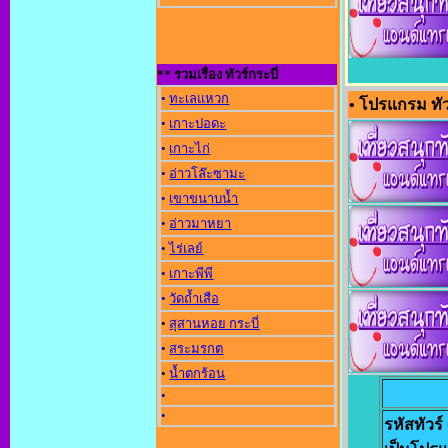
** รวมเรื่อง ทัวร์กระบี่
•
ทะเลแหวก
• โปรแกรม ทัว
•
เกาะปอดะ
•
เกาะไก่
•
อ่าวโล๊ะซามะ
•
เขาขนาบน้ำ
•
อ่าวมาหยา
•
ไร่เลย์
•
เกาะพีพี
•
วัดถ้ำเสือ
•
สุสานหอย กระบี่
•
สระมรกต
•
น้ำตกร้อน
•
•
รหัสทัวร