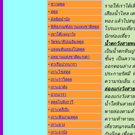
•
ชาวสตูล
รายให้เราได้เ
•
สตูล
เสียงน้ำไหล เค
•
มัสยิดมำบัง
ทอง แล้วไปสนุ
•
พิพิธภณฑ์สถานแห่งชาติสตูล
โปรแกรมเที่ยว
•
เขาโต๊ะพญาวัง
นักท่องเที่ยว
•
วัดชนาธิปเฉลิมสตูล
น้ำตกวังสายท
•
แหลมตันหยงโปสตูล
เป็นน้ำตกหินป
•
อุทยานแห่งชาติตะรุเตา
ชั้นๆ เป็นควา
•
ท่าเรือปากบารา
ออกตอนล่าง สา
•
เกาะไข่สตูล
ประกายรัศมี ท
•
เกาะราวีสตูล
ความร่มเย็น เ
•
เกาะอาดัง
ล่องแก่งวังส
•
ปากบารา
ล่องแก่งวังส
•
สตูลไปลังกาวี
น้ำใสหินสวยเห็
•
เกาะหลีเป๊ะ
พายล่องตามลำน
•
เกาะหินงามสตูล
ความท้าทายและ
•
เกาะยาง
เที่ยวสนุกจนลื
•
เกาะจาบัง
กันน๊อค เพื่อค