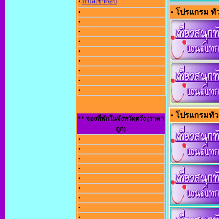
•
ถ้ำเลเขากอบ
• โปรแกรม ทัวร์
•
•
•
•
•
•
•
•
•
• โปรแกรมทัวร
** จองที่พักในจังหวัดตรัง (ราคา
ถูก)
•
•
•
•
•
•
•
•
•