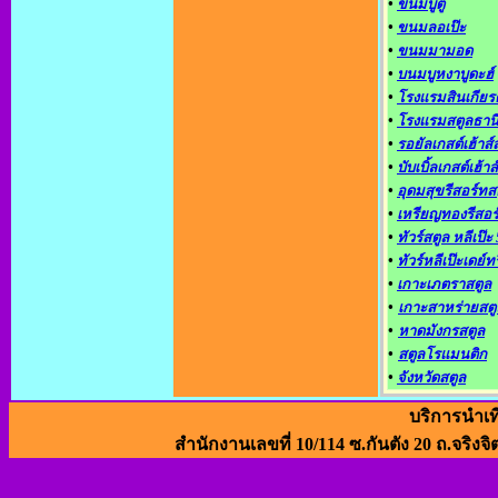
•
ขนมบูตู
•
ขนมลอเป๊ะ
•
ขนมมามอด
•
บนมบูหงาบูดะฮ์
•
โรงแรมสินเกียรต
•
โรงแรมสตูลธาน
•
รอยัลเกสต์เฮ้าส์
•
บับเบิ้ลเกสต์เฮ้าส์
•
อุดมสุขรีสอร์ทส
•
เหรียญทองรีสอร
•
ทัวร์สตูล หลีเป๊ะ 
•
ทัวร์หลีเป๊ะเดย์ท
•
เกาะเภตราสตูล
•
เกาะสาหร่ายสตู
•
หาดมังกรสตูล
•
สตูลโรแมนติก
•
จังหวัดสตูล
บริการนำเท
สำนักงานเลขที่ 10/114 ซ.กันตัง 20 ถ.จริงจิ