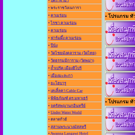
•
ปุตราจาย่า
• พระราชวังเนการา
•
คาเมร่อน
• โปรแกรม ทัวร
•
ไรชา คาเมร่อน
•
คาเมร่อน
•
ฟาร์มผึ้ง คาเมร่อน
•
ปีนัง
•
วัดไชยมังคลาราม (วัดไทย)
•
วัดธรรมมิการาม (วัดพม่า)
•
ถ้ำเปรัค เมืองฮิโปร์
•
เมืองมะละกา
•
ยะโฮบารู
•
เคเลิ้ลคา Cable Car
•
พิพิธภัณฑ์ ดร.มหาเธร์
• โปรแกรม ทัวร
•
จตุรัสพญานกอินทรีย์
•
Under Water World
• ตลาดกัวฮ์
•
สุสานพระนางมัสสุหรี
•
Awanna Langawi Hotel