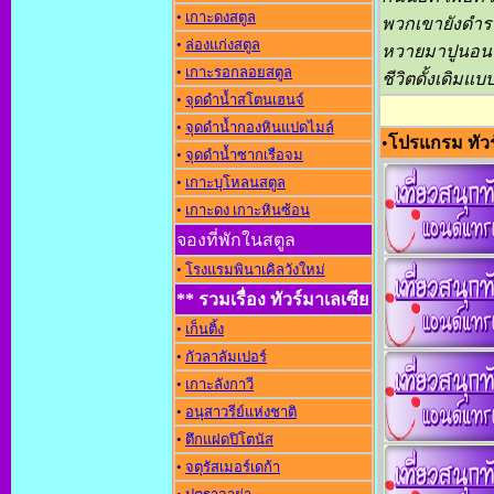
•
เกาะดงสตูล
พวกเขายังดำรง
•
ล่องแก่งสตูล
หวายมาปูนอน ห
•
เกาะรอกลอยสตูล
ชีวิตดั้งเดิมแบ
•
จุดดำน้ำสโตนเฮนจ์
•
จุดดำน้ำกองหินแปดไมล์
•
โปรแกรม ทัวร
•
จุดดำน้ำซากเรือจม
•
เกาะบุโหลนสตูล
•
เกาะดง เกาะหินซ้อน
จองที่พักในสตูล
•
โรงแรมพินาเคิลวังใหม่
** รวมเรื่อง ทัวร์มาเลเซีย
•
เก็นติ้ง
•
กัวลาลัมเปอร์
•
เกาะลังกาวี
•
อนุสาวรีย์แห่งชาต
•
ตึกแฝดปิโตนัส
•
จตุรัสเมอร์เดก้า