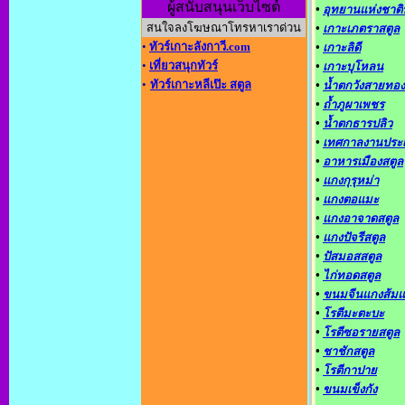
ผู้สนับสนุนเว็บไซต์
•
อุทยานแห่งชาติ
สนใจลงโฆษณาโทรหาเราด่วน
•
เกาะเภตราสตูล
•
ทัวร์เกาะลังกาวี.com
•
เกาะลิดี
•
เที่ยวสนุกทัวร์
•
เกาะบุโหลน
•
ทัวร์เกาะหลีเป๊ะ สตูล
•
น้ำตกวังสายทอง
•
ถ้ำภูผาเพชร
•
น้ำตกธารปลิว
•
เทศกาลงานประ
•
อาหารเมืองสตูล
•
แกงกุรุหม่า
•
แกงตอแมะ
•
แกงอาจาดสตูล
•
แกงปัจรีสตูล
•
ปัสมอสสตูล
•
ไก่ทอดสตูล
•
ขนมจีนแกงส้ม
•
โรตีมะตะบะ
•
โรตีซอรายสตูล
•
ชาชักสตูล
•
โรตีกาปาย
•
ขนมเข็งกัง