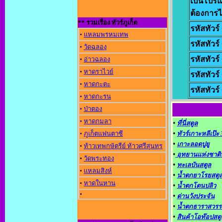
เป็นโปรแ
ต้องการไป
** รวมเรื่อง ทัวร์ภูเก็ต
รหัสทัวร
•
แหลมพรหมเทพ
รหัสทัวร
•
วัดฉลอง
รหัสทัวร
•
อ่าวฉลอง
•
หาดราไวย์
รหัสทัวร
•
หาดกะตะ
รหัสทัวร
•
หาดกะรน
•
ป่าตอง
•
หาดกมลา
•
ที่นี่สตูล
•
ภูเก็ตแฟนตาซี
•
ทัวร์เกาะหลีเป๊ะ
•
เกาะลอดปูยู
•
ท้าวเทพกษัตรีย์ ท้าวศรีสุนทร
•
อุทยานแห่งชาติ
•
วัดพระทอง
•
ทะเลบันสตูล
•
แหลมสิงห์
•
น้ำตกยาโรยสตู
•
หาดในหาน
•
น้ำตกโตนปลิว
•
•
ด่านวังประจัน
•
น้ำตกธาราสวรร
•
สินค้าโอท๊อปสตู